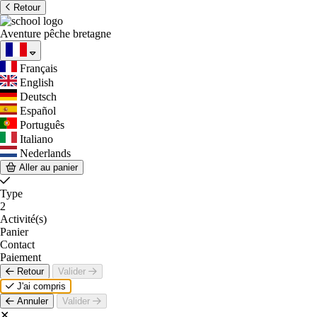
Retour
Aventure pêche bretagne
Français
English
Deutsch
Español
Português
Italiano
Nederlands
Aller au panier
Type
2
Activité(s)
Panier
Contact
Paiement
Retour
Valider
J'ai compris
Annuler
Valider
✕